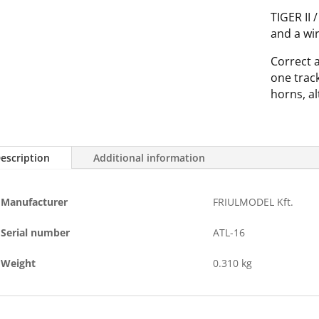
II
TIGER II 
/
and a wir
HUNTING
Correct 
TIGER
one trac
quantity
horns, al
escription
Additional information
Manufacturer
FRIULMODEL Kft.
Serial number
ATL-16
Weight
0.310 kg