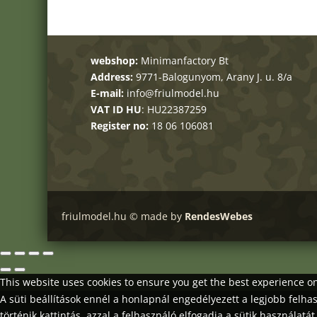
webshop:
Minimanfactory Bt
Address:
9771-Balogunyom, Arany J. u. 8/a
E-mail:
info@friulmodel.hu
VAT ID HU
: HU22387259
Register no:
18 06 106081
friulmodel.hu © made by
RendesWebes
This website uses cookies to ensure you get the best experience 
A süti beállítások ennél a honlapnál engedélyezett a legjobb felh
történik kattintás, azzal a felhasználó elfogadja a sütik használatát