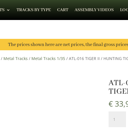
TS
TRACKS BY TYPE
CART
ASSEMBLY VIDEOS
LOG
The prices shown here are net prices, the final gross price
/
Metal Tracks
/
Metal Tracks 1/35
/ ATL-016 TIGER II / HUNTING TI
ATL-
TIGE
€
33,
ATL-
016
TIGER