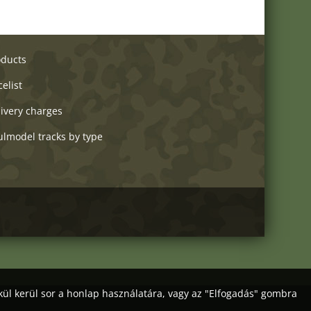
oducts
celist
ivery charges
ulmodel tracks by type
kül kerül sor a honlap használatára, vagy az "Elfogadás" gombra