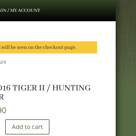
IN / MY ACCOUNT
s will be seen on the checkout page.
GER
016 TIGER II / HUNTING
R
90
Add to cart