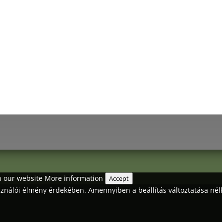
Terms of purchase
Pr
Customer service
Pri
Registration
Del
My account
Fri
Help
on our website
More information
Accept
asználói élmény érdekében. Amennyiben a beállítás változtatása nél
.