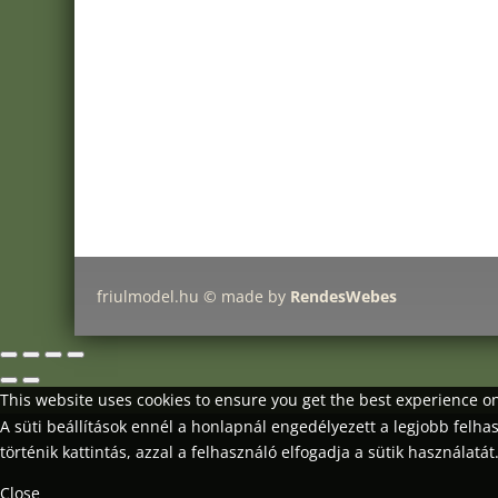
webshop:
Minimanfactory Bt
Address:
9771-Balogunyom, Arany J. u. 8/a
E-mail:
info@friulmodel.hu
VAT ID HU
: HU22387259
Register no:
18 06 106081
friulmodel.hu © made by
RendesWebes
This website uses cookies to ensure you get the best experience 
A süti beállítások ennél a honlapnál engedélyezett a legjobb felh
történik kattintás, azzal a felhasználó elfogadja a sütik használatát
Close