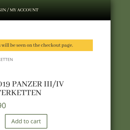
IN / MY ACCOUNT
s will be seen on the checkout page.
RKETTEN
019 PANZER III/IV
TERKETTEN
90
Add to cart