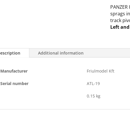
III/IV
PANZER II
WINTERK
sprags in
quantity
track piv
Left and
escription
Additional information
Manufacturer
Friulmodel Kft
Serial number
ATL-19
0.15 kg