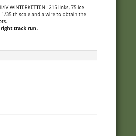
I/IV WINTERKETTEN : 215 links, 75 ice
ETTEN
 1/35 th scale and a wire to obtain the
ots.
 right track run.