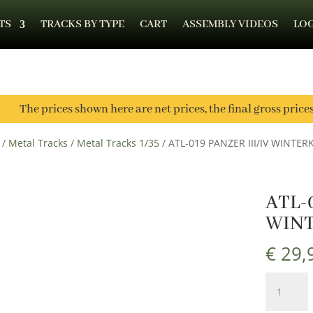
TS
TRACKS BY TYPE
CART
ASSEMBLY VIDEOS
LOG
The prices shown here are net prices, the final gross price
/
Metal Tracks
/
Metal Tracks 1/35
/ ATL-019 PANZER III/IV WINTE
ATL-
WIN
€
29,
ATL-
019
PANZER